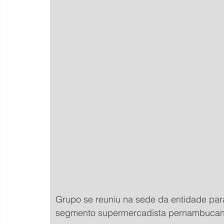
Grupo se reuniu na sede da entidade para
segmento supermercadista pernambucan