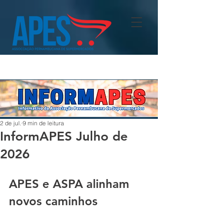
2 de jul.
9 min de leitura
InformAPES Julho de
2026
APES e ASPA alinham 
novos caminhos 